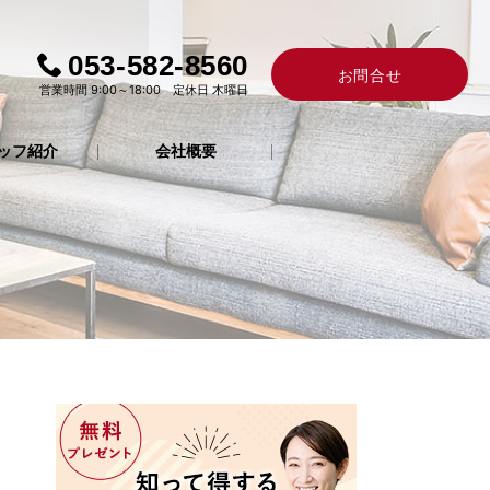
053-582-8560
お問合せ
営業時間 9:00～18:00 定休日 木曜日
ッフ紹介
会社概要
お電
約・