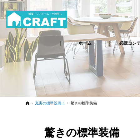
ホーム
必読コン
ホーム
充実の標準設備！
驚きの標準装備
驚きの標準装備