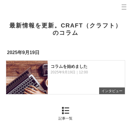
プロの目線からご提案。湖西市・浜松市・磐田市・袋井市 の注文住宅・新築戸建てを手がける工務
CRAFT（クラフト） コラム 湖西市・浜松市・磐田市・袋井市 の新築・注文住宅・新築戸建てを
最新情報を更新。CRAFT（クラフト）
のコラム
2025年9月19日
コラムを始めました
2025年9月19日｜12:00
インタビュー
記事一覧