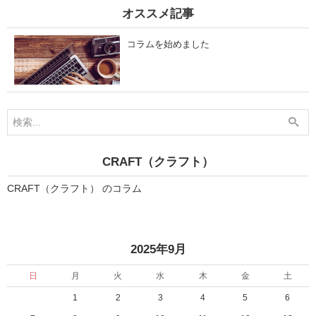
オススメ記事
コラムを始めました
CRAFT（クラフト）
CRAFT（クラフト） のコラム
2025年9月
日
月
火
水
木
金
土
1
2
3
4
5
6